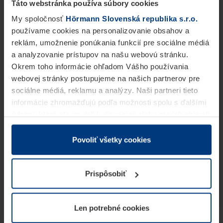
Táto webstránka používa súbory cookies
My spoločnosť
Hörmann Slovenská republika s.r.o.
používame cookies na personalizovanie obsahov a
reklám, umožnenie ponúkania funkcií pre sociálne médiá
a analyzovanie prístupov na našu webovú stránku.
Okrem toho informácie ohľadom Vášho používania
webovej stránky postupujeme na našich partnerov pre
sociálne médiá, reklamu a analýzy. Naši partneri tieto
informácie zhromažďujú podľa možnosti spolu s ďalšími
údajmi, ktoré ste im dali k dispozícii alebo ste ich zbierali
v rámci Vášho využívania služieb.
Z právneho hľadiska môžeme cookies ukladať na Vašom
Povoliť všetky cookies
zariadení, keď sú tieto bezpodmienečne potrebné na
prevádzku tejto stránky. Pre všetky ostatné typy cookie
Prispôsobiť
potrebujeme Vaše povolenie. Vaše povolenie môžete
kedykoľvek zmeniť alebo odvolať vo vysvetlení cookie
na stránke
Vyhlásenie o ochrane osobných údajov
Len potrebné cookies
našej webovej stránky.