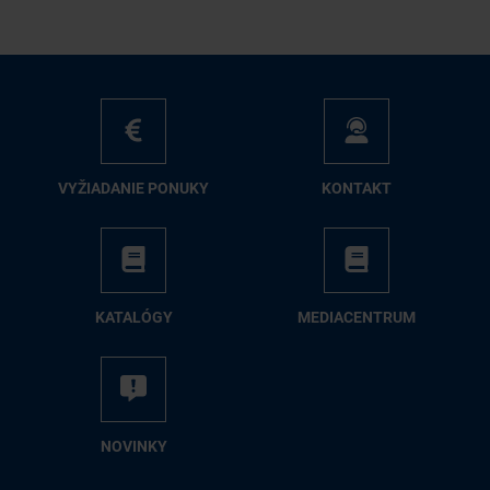
VY­ŽIA­DA­NIE PO­NU­KY
KON­TAKT
KA­TA­LÓ­GY
ME­DIA­CEN­TRUM
NO­VIN­KY