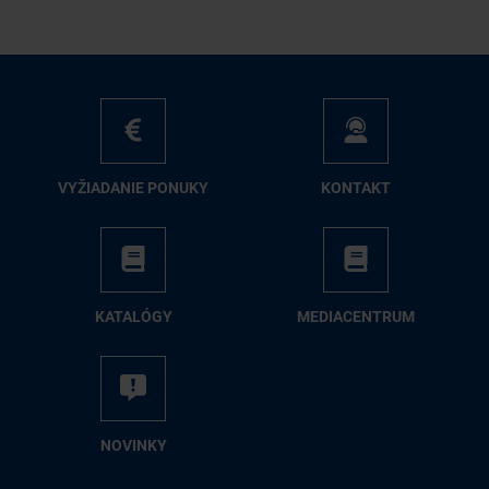
VY­ŽIA­DA­NIE PO­NU­KY
KON­TAKT
KA­TA­LÓ­GY
ME­DIA­CEN­TRUM
NO­VIN­KY