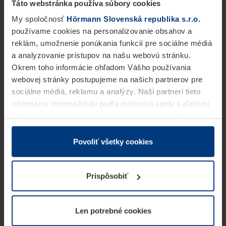
Táto webstránka používa súbory cookies
My spoločnosť
Hörmann Slovenská republika s.r.o.
používame cookies na personalizovanie obsahov a
reklám, umožnenie ponúkania funkcií pre sociálne médiá
a analyzovanie prístupov na našu webovú stránku.
Okrem toho informácie ohľadom Vášho používania
webovej stránky postupujeme na našich partnerov pre
sociálne médiá, reklamu a analýzy. Naši partneri tieto
informácie zhromažďujú podľa možnosti spolu s ďalšími
údajmi, ktoré ste im dali k dispozícii alebo ste ich zbierali
v rámci Vášho využívania služieb.
Z právneho hľadiska môžeme cookies ukladať na Vašom
Povoliť všetky cookies
zariadení, keď sú tieto bezpodmienečne potrebné na
prevádzku tejto stránky. Pre všetky ostatné typy cookie
Prispôsobiť
potrebujeme Vaše povolenie. Vaše povolenie môžete
kedykoľvek zmeniť alebo odvolať vo vysvetlení cookie
na stránke
Vyhlásenie o ochrane osobných údajov
Len potrebné cookies
našej webovej stránky.