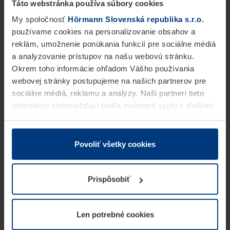
Táto webstránka používa súbory cookies
My spoločnosť
Hörmann Slovenská republika s.r.o.
používame cookies na personalizovanie obsahov a
reklám, umožnenie ponúkania funkcií pre sociálne médiá
a analyzovanie prístupov na našu webovú stránku.
Okrem toho informácie ohľadom Vášho používania
webovej stránky postupujeme na našich partnerov pre
sociálne médiá, reklamu a analýzy. Naši partneri tieto
informácie zhromažďujú podľa možnosti spolu s ďalšími
údajmi, ktoré ste im dali k dispozícii alebo ste ich zbierali
v rámci Vášho využívania služieb.
Z právneho hľadiska môžeme cookies ukladať na Vašom
Povoliť všetky cookies
zariadení, keď sú tieto bezpodmienečne potrebné na
prevádzku tejto stránky. Pre všetky ostatné typy cookie
Prispôsobiť
potrebujeme Vaše povolenie. Vaše povolenie môžete
kedykoľvek zmeniť alebo odvolať vo vysvetlení cookie
na stránke
Vyhlásenie o ochrane osobných údajov
Len potrebné cookies
našej webovej stránky.