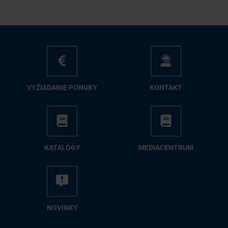
VY­ŽIA­DA­NIE PO­NU­KY
KON­TAKT
KA­TA­LÓ­GY
ME­DIA­CEN­TRUM
NO­VIN­KY