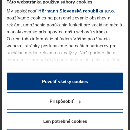
Táto webstránka používa súbory cookies
My spoločnosť
Hörmann Slovenská republika s.r.o.
používame cookies na personalizovanie obsahov a
reklám, umožnenie ponúkania funkcií pre sociálne médiá
a analyzovanie prístupov na našu webovú stránku.
Okrem toho informácie ohľadom Vášho používania
webovej stránky postupujeme na našich partnerov pre
sociálne médiá, reklamu a analýzy. Naši partneri tieto
informácie zhromažďujú podľa možnosti spolu s ďalšími
údajmi, ktoré ste im dali k dispozícii alebo ste ich zbierali
v rámci Vášho využívania služieb.
Z právneho hľadiska môžeme cookies ukladať na Vašom
Povoliť všetky cookies
zariadení, keď sú tieto bezpodmienečne potrebné na
prevádzku tejto stránky. Pre všetky ostatné typy cookie
Prispôsobiť
potrebujeme Vaše povolenie. Vaše povolenie môžete
kedykoľvek zmeniť alebo odvolať vo vysvetlení cookie
na stránke
Vyhlásenie o ochrane osobných údajov
Len potrebné cookies
našej webovej stránky.