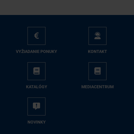
VY­ŽIA­DA­NIE PO­NU­KY
KON­TAKT
KA­TA­LÓ­GY
ME­DIA­CEN­TRUM
NO­VIN­KY