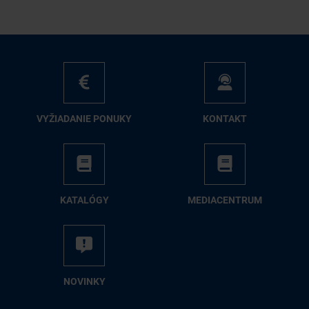
VY­ŽIA­DA­NIE PO­NU­KY
KON­TAKT
KA­TA­LÓ­GY
ME­DIA­CEN­TRUM
NO­VIN­KY