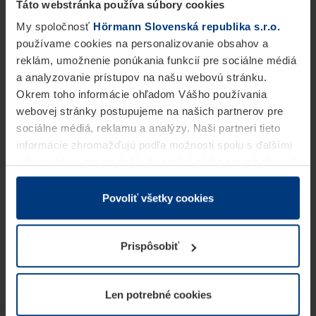
Táto webstránka používa súbory cookies
My spoločnosť
Hörmann Slovenská republika s.r.o.
používame cookies na personalizovanie obsahov a
reklám, umožnenie ponúkania funkcií pre sociálne médiá
a analyzovanie prístupov na našu webovú stránku.
Okrem toho informácie ohľadom Vášho používania
webovej stránky postupujeme na našich partnerov pre
sociálne médiá, reklamu a analýzy. Naši partneri tieto
informácie zhromažďujú podľa možnosti spolu s ďalšími
údajmi, ktoré ste im dali k dispozícii alebo ste ich zbierali
v rámci Vášho využívania služieb.
Z právneho hľadiska môžeme cookies ukladať na Vašom
Povoliť všetky cookies
zariadení, keď sú tieto bezpodmienečne potrebné na
prevádzku tejto stránky. Pre všetky ostatné typy cookie
Prispôsobiť
potrebujeme Vaše povolenie. Vaše povolenie môžete
kedykoľvek zmeniť alebo odvolať vo vysvetlení cookie
na stránke
Vyhlásenie o ochrane osobných údajov
Len potrebné cookies
našej webovej stránky.