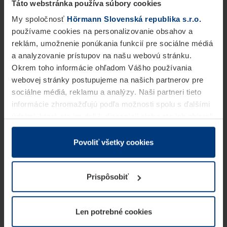
Táto webstránka používa súbory cookies
My spoločnosť
Hörmann Slovenská republika s.r.o.
používame cookies na personalizovanie obsahov a
reklám, umožnenie ponúkania funkcií pre sociálne médiá
a analyzovanie prístupov na našu webovú stránku.
Okrem toho informácie ohľadom Vášho používania
webovej stránky postupujeme na našich partnerov pre
sociálne médiá, reklamu a analýzy. Naši partneri tieto
informácie zhromažďujú podľa možnosti spolu s ďalšími
údajmi, ktoré ste im dali k dispozícii alebo ste ich zbierali
v rámci Vášho využívania služieb.
Z právneho hľadiska môžeme cookies ukladať na Vašom
Povoliť všetky cookies
zariadení, keď sú tieto bezpodmienečne potrebné na
prevádzku tejto stránky. Pre všetky ostatné typy cookie
Prispôsobiť
potrebujeme Vaše povolenie. Vaše povolenie môžete
kedykoľvek zmeniť alebo odvolať vo vysvetlení cookie
na stránke
Vyhlásenie o ochrane osobných údajov
Len potrebné cookies
našej webovej stránky.