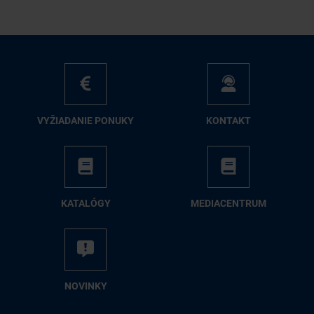
VY­ŽIA­DA­NIE PO­NU­KY
KON­TAKT
KA­TA­LÓ­GY
ME­DIA­CEN­TRUM
NO­VIN­KY