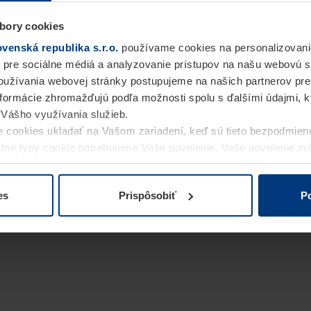
bory cookies
enská republika s.r.o.
používame cookies na personalizovani
 pre sociálne médiá a analyzovanie prístupov na našu webovú 
užívania webovej stránky postupujeme na našich partnerov pre
informácie zhromažďujú podľa možnosti spolu s ďalšími údajmi, kto
i Vášho využívania služieb.
 cookies ukladať na Vašom zariadení, keď sú tieto bezpodmien
statné typy cookie potrebujeme Vaše povolenie. Vaše povolenie 
cookie na stránke
Vyhlásenie o ochrane osobných údajov
naše
es
Prispôsobiť
Po