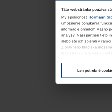
Táto webstránka používa sú
My spoločnosť
Hörmann Slov
umožnenie ponúkania funkcií
informácie ohľadom Vášho po
analýzy. Naši partneri tieto 
alebo ste ich zbierali v rámc
Z právneho hľadiska môžeme
tejto stránky. Pre všetky o
alebo odvolať vo vysvetlení 
Len potrebné cooki