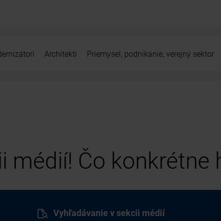
ernizátori
Architekti
Priemysel, podnikanie, verejný sektor
cii médií! Čo konkrétne
Vyhľadávanie v sekcii médií