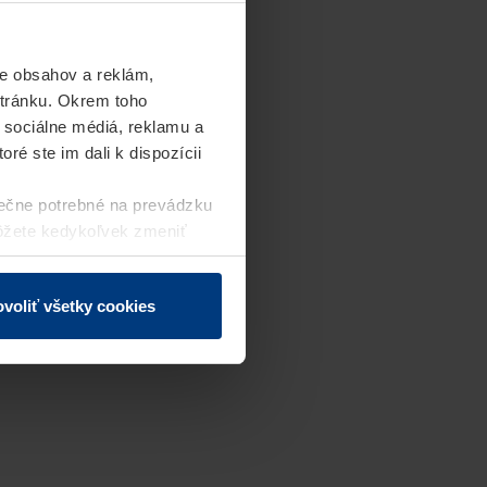
e obsahov a reklám,
stránku. Okrem toho
 sociálne médiá, reklamu a
ré ste im dali k dispozícii
ečne potrebné na prevádzku
môžete kedykoľvek zmeniť
j webovej stránky.
voliť všetky cookies