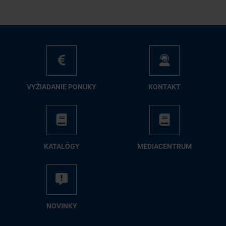
VY­ŽIA­DA­NIE PO­NU­KY
KON­TAKT
KA­TA­LÓ­GY
ME­DIA­CEN­TRUM
NO­VIN­KY