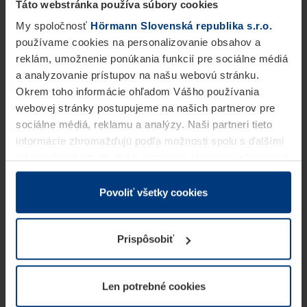
Táto webstránka používa súbory cookies
My spoločnosť
Hörmann Slovenská republika s.r.o.
používame cookies na personalizovanie obsahov a
reklám, umožnenie ponúkania funkcií pre sociálne médiá
a analyzovanie prístupov na našu webovú stránku.
Okrem toho informácie ohľadom Vášho používania
webovej stránky postupujeme na našich partnerov pre
sociálne médiá, reklamu a analýzy. Naši partneri tieto
informácie zhromažďujú podľa možnosti spolu s ďalšími
údajmi, ktoré ste im dali k dispozícii alebo ste ich zbierali
v rámci Vášho využívania služieb.
Z právneho hľadiska môžeme cookies ukladať na Vašom
Povoliť všetky cookies
zariadení, keď sú tieto bezpodmienečne potrebné na
prevádzku tejto stránky. Pre všetky ostatné typy cookie
Prispôsobiť
potrebujeme Vaše povolenie. Vaše povolenie môžete
kedykoľvek zmeniť alebo odvolať vo vysvetlení cookie
na stránke
Vyhlásenie o ochrane osobných údajov
Len potrebné cookies
našej webovej stránky.