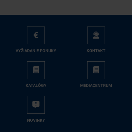
VY­ŽIA­DA­NIE PO­NU­KY
KON­TAKT
KA­TA­LÓ­GY
ME­DIA­CEN­TRUM
NO­VIN­KY