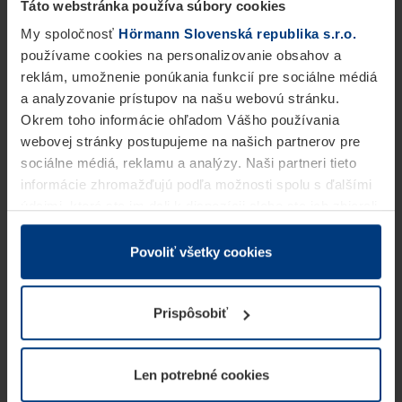
Táto webstránka používa súbory cookies
My spoločnosť
Hörmann Slovenská republika s.r.o.
používame cookies na personalizovanie obsahov a
reklám, umožnenie ponúkania funkcií pre sociálne médiá
a analyzovanie prístupov na našu webovú stránku.
Okrem toho informácie ohľadom Vášho používania
webovej stránky postupujeme na našich partnerov pre
sociálne médiá, reklamu a analýzy. Naši partneri tieto
informácie zhromažďujú podľa možnosti spolu s ďalšími
údajmi, ktoré ste im dali k dispozícii alebo ste ich zbierali
v rámci Vášho využívania služieb.
Z právneho hľadiska môžeme cookies ukladať na Vašom
Povoliť všetky cookies
zariadení, keď sú tieto bezpodmienečne potrebné na
prevádzku tejto stránky. Pre všetky ostatné typy cookie
Prispôsobiť
potrebujeme Vaše povolenie. Vaše povolenie môžete
kedykoľvek zmeniť alebo odvolať vo vysvetlení cookie
na stránke
Vyhlásenie o ochrane osobných údajov
Len potrebné cookies
našej webovej stránky.