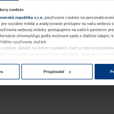
bory cookies
enská republika s.r.o.
používame cookies na personalizovani
 pre sociálne médiá a analyzovanie prístupov na našu webovú 
užívania webovej stránky postupujeme na našich partnerov pre
informácie zhromažďujú podľa možnosti spolu s ďalšími údajmi, kto
i Vášho využívania služieb.
 cookies ukladať na Vašom zariadení, keď sú tieto bezpodmien
statné typy cookie potrebujeme Vaše povolenie. Vaše povolenie 
cookie na stránke
Vyhlásenie o ochrane osobných údajov
naše
es
Prispôsobiť
Po