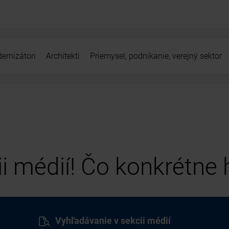
ernizátori
Architekti
Priemysel, podnikanie, verejný sektor
cii médií! Čo konkrétne
Vyhľadávanie v sekcii médií