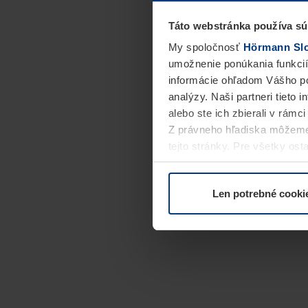
Táto webstránka používa sú
My spoločnosť
Hörmann Slov
umožnenie ponúkania funkcií
informácie ohľadom Vášho po
analýzy. Naši partneri tieto 
alebo ste ich zbierali v rámc
Z právneho hľadiska môžeme
tejto stránky. Pre všetky o
alebo odvolať vo vysvetlení 
Len potrebné cooki