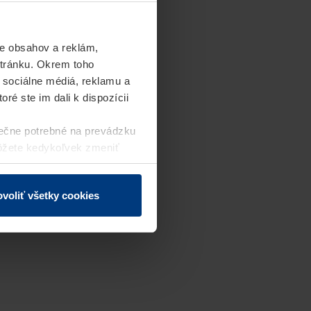
e obsahov a reklám,
stránku. Okrem toho
 sociálne médiá, reklamu a
ré ste im dali k dispozícii
ečne potrebné na prevádzku
môžete kedykoľvek zmeniť
j webovej stránky.
voliť všetky cookies