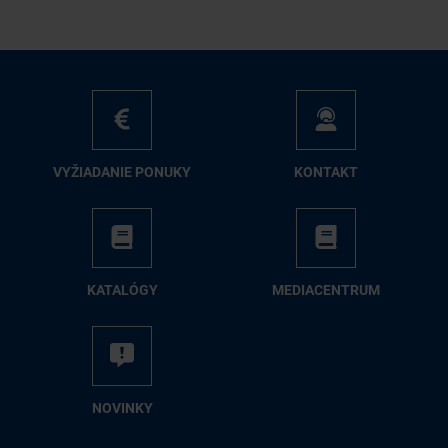
VY­ŽIA­DA­NIE PO­NU­KY
KON­TAKT
KA­TA­LÓ­GY
ME­DIA­CEN­TRUM
NO­VIN­KY