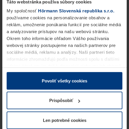
Táto webstránka používa súbory cookies
My spoločnosť
Hörmann Slovenská republika s.r.o.
používame cookies na personalizovanie obsahov a
reklám, umožnenie ponúkania funkcií pre sociálne médiá
a analyzovanie prístupov na našu webovú stránku.
Okrem toho informácie ohľadom Vášho používania
webovej stránky postupujeme na našich partnerov pre
sociálne médiá, reklamu a analýzy. Naši partneri tieto
informácie zhromažďujú podľa možnosti spolu s ďalšími
údajmi, ktoré ste im dali k dispozícii alebo ste ich zbierali
v rámci Vášho využívania služieb.
Z právneho hľadiska môžeme cookies ukladať na Vašom
Povoliť všetky cookies
zariadení, keď sú tieto bezpodmienečne potrebné na
prevádzku tejto stránky. Pre všetky ostatné typy cookie
Prispôsobiť
potrebujeme Vaše povolenie. Vaše povolenie môžete
kedykoľvek zmeniť alebo odvolať vo vysvetlení cookie
na stránke
Vyhlásenie o ochrane osobných údajov
Len potrebné cookies
našej webovej stránky.