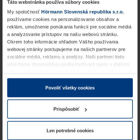
Táto webstránka používa súbory cookies
My spoločnosť
Hörmann Slovenská republika s.r.o.
používame cookies na personalizovanie obsahov a
reklám, umožnenie ponúkania funkcií pre sociálne médiá
a analyzovanie prístupov na našu webovú stránku.
Okrem toho informácie ohľadom Vášho používania
webovej stránky postupujeme na našich partnerov pre
sociálne médiá, reklamu a analýzy. Naši partneri tieto
informácie zhromažďujú podľa možnosti spolu s ďalšími
údajmi, ktoré ste im dali k dispozícii alebo ste ich zbierali
v rámci Vášho využívania služieb.
Z právneho hľadiska môžeme cookies ukladať na Vašom
Povoliť všetky cookies
zariadení, keď sú tieto bezpodmienečne potrebné na
prevádzku tejto stránky. Pre všetky ostatné typy cookie
Prispôsobiť
potrebujeme Vaše povolenie. Vaše povolenie môžete
kedykoľvek zmeniť alebo odvolať vo vysvetlení cookie
na stránke
Vyhlásenie o ochrane osobných údajov
Len potrebné cookies
našej webovej stránky.