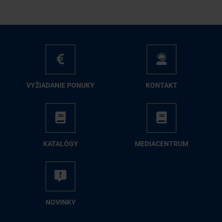
VY­ŽIA­DA­NIE PO­NU­KY
KON­TAKT
KA­TA­LÓ­GY
ME­DIA­CEN­TRUM
NO­VIN­KY