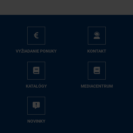
VY­ŽIA­DA­NIE PO­NU­KY
KON­TAKT
KA­TA­LÓ­GY
ME­DIA­CEN­TRUM
NO­VIN­KY