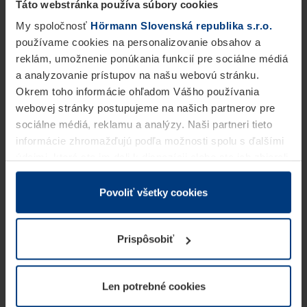
Táto webstránka používa súbory cookies
My spoločnosť
Hörmann Slovenská republika s.r.o.
používame cookies na personalizovanie obsahov a
reklám, umožnenie ponúkania funkcií pre sociálne médiá
a analyzovanie prístupov na našu webovú stránku.
Okrem toho informácie ohľadom Vášho používania
webovej stránky postupujeme na našich partnerov pre
sociálne médiá, reklamu a analýzy. Naši partneri tieto
informácie zhromažďujú podľa možnosti spolu s ďalšími
údajmi, ktoré ste im dali k dispozícii alebo ste ich zbierali
v rámci Vášho využívania služieb.
Z právneho hľadiska môžeme cookies ukladať na Vašom
Povoliť všetky cookies
zariadení, keď sú tieto bezpodmienečne potrebné na
prevádzku tejto stránky. Pre všetky ostatné typy cookie
Prispôsobiť
potrebujeme Vaše povolenie. Vaše povolenie môžete
kedykoľvek zmeniť alebo odvolať vo vysvetlení cookie
na stránke
Vyhlásenie o ochrane osobných údajov
Len potrebné cookies
našej webovej stránky.