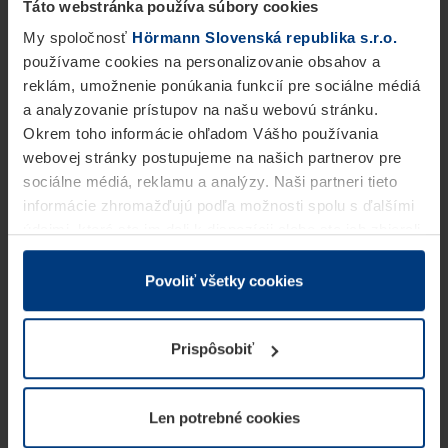
Táto webstránka používa súbory cookies
My spoločnosť
Hörmann Slovenská republika s.r.o.
používame cookies na personalizovanie obsahov a
reklám, umožnenie ponúkania funkcií pre sociálne médiá
a analyzovanie prístupov na našu webovú stránku.
Okrem toho informácie ohľadom Vášho používania
webovej stránky postupujeme na našich partnerov pre
sociálne médiá, reklamu a analýzy. Naši partneri tieto
informácie zhromažďujú podľa možnosti spolu s ďalšími
údajmi, ktoré ste im dali k dispozícii alebo ste ich zbierali
v rámci Vášho využívania služieb.
Z právneho hľadiska môžeme cookies ukladať na Vašom
Povoliť všetky cookies
zariadení, keď sú tieto bezpodmienečne potrebné na
prevádzku tejto stránky. Pre všetky ostatné typy cookie
Prispôsobiť
potrebujeme Vaše povolenie. Vaše povolenie môžete
kedykoľvek zmeniť alebo odvolať vo vysvetlení cookie
na stránke
Vyhlásenie o ochrane osobných údajov
Len potrebné cookies
našej webovej stránky.