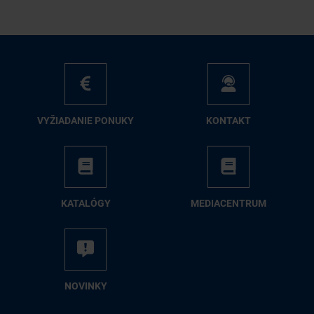
VY­ŽIA­DA­NIE PO­NU­KY
KON­TAKT
KA­TA­LÓ­GY
ME­DIA­CEN­TRUM
NO­VIN­KY