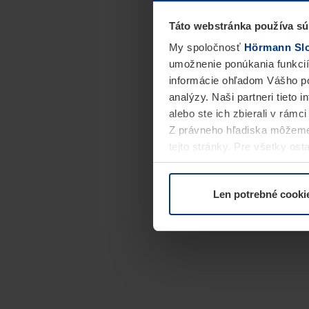
Táto webstránka používa sú
My spoločnosť
Hörmann Slov
umožnenie ponúkania funkcií
informácie ohľadom Vášho po
analýzy. Naši partneri tieto 
alebo ste ich zbierali v rámc
Z právneho hľadiska môžeme
tejto stránky. Pre všetky o
alebo odvolať vo vysvetlení 
Len potrebné cooki