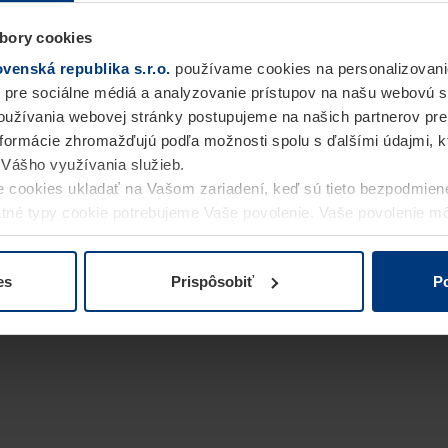
bory cookies
enská republika s.r.o.
používame cookies na personalizovani
 pre sociálne médiá a analyzovanie prístupov na našu webovú 
užívania webovej stránky postupujeme na našich partnerov pre
informácie zhromažďujú podľa možnosti spolu s ďalšími údajmi, kto
i Vášho využívania služieb.
 cookies ukladať na Vašom zariadení, keď sú tieto bezpodmien
statné typy cookie potrebujeme Vaše povolenie. Vaše povolenie 
cookie na stránke
Vyhlásenie o ochrane osobných údajov
naše
es
Prispôsobiť
Po