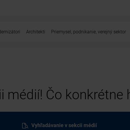
ernizátori
Architekti
Priemysel, podnikanie, verejný sektor
cii médií! Čo konkrétne
Vyhľadávanie v sekcii médií