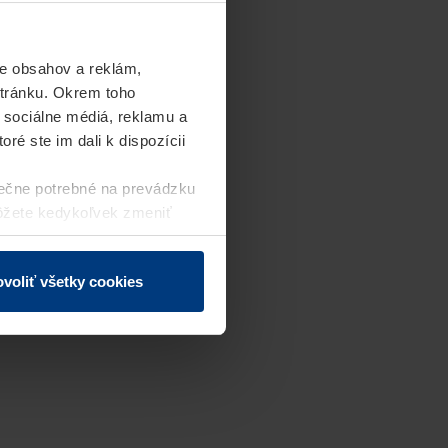
e obsahov a reklám,
stránku. Okrem toho
 sociálne médiá, reklamu a
ré ste im dali k dispozícii
ečne potrebné na prevádzku
môžete kedykoľvek zmeniť
j webovej stránky.
voliť všetky cookies