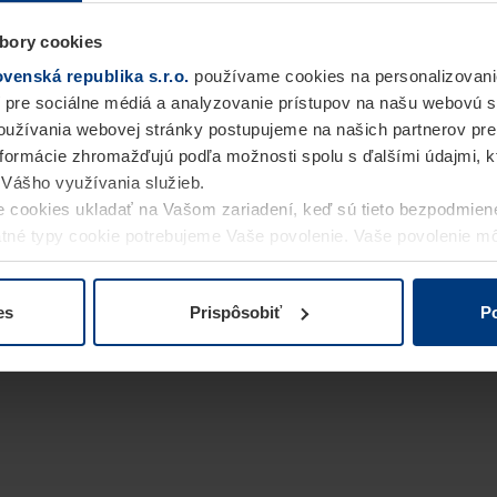
bory cookies
enská republika s.r.o.
používame cookies na personalizovani
 pre sociálne médiá a analyzovanie prístupov na našu webovú 
užívania webovej stránky postupujeme na našich partnerov pre
informácie zhromažďujú podľa možnosti spolu s ďalšími údajmi, kto
i Vášho využívania služieb.
 cookies ukladať na Vašom zariadení, keď sú tieto bezpodmien
statné typy cookie potrebujeme Vaše povolenie. Vaše povolenie 
cookie na stránke
Vyhlásenie o ochrane osobných údajov
naše
es
Prispôsobiť
Po