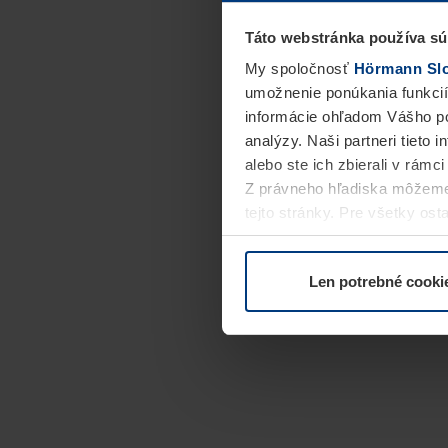
Táto webstránka používa sú
My spoločnosť
Hörmann Slov
umožnenie ponúkania funkcií
informácie ohľadom Vášho po
analýzy. Naši partneri tieto 
alebo ste ich zbierali v rámc
Z právneho hľadiska môžeme
tejto stránky. Pre všetky o
alebo odvolať vo vysvetlení 
Len potrebné cooki