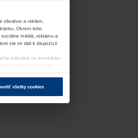
e obsahov a reklám,
stránku. Okrem toho
 sociálne médiá, reklamu a
ré ste im dali k dispozícii
ečne potrebné na prevádzku
môžete kedykoľvek zmeniť
j webovej stránky.
voliť všetky cookies