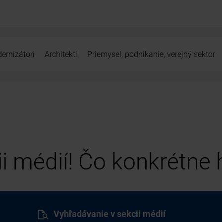
ernizátori
Architekti
Priemysel, podnikanie, verejný sektor
cii médií! Čo konkrétne
Vyhľadávanie v sekcii médií