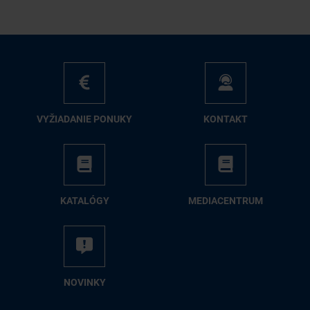
VY­ŽIA­DA­NIE PO­NU­KY
KON­TAKT
KA­TA­LÓ­GY
ME­DIA­CEN­TRUM
NO­VIN­KY