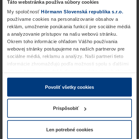
Táto webstránka používa súbory cookies
My spoločnosť
Hörmann Slovenská republika s.r.o.
používame cookies na personalizovanie obsahov a
reklám, umožnenie ponúkania funkcií pre sociálne médiá
a analyzovanie prístupov na našu webovú stránku.
Okrem toho informácie ohľadom Vášho používania
webovej stránky postupujeme na našich partnerov pre
sociálne médiá, reklamu a analýzy. Naši partneri tieto
informácie zhromažďujú podľa možnosti spolu s ďalšími
údajmi, ktoré ste im dali k dispozícii alebo ste ich zbierali
v rámci Vášho využívania služieb.
Z právneho hľadiska môžeme cookies ukladať na Vašom
Povoliť všetky cookies
zariadení, keď sú tieto bezpodmienečne potrebné na
prevádzku tejto stránky. Pre všetky ostatné typy cookie
Prispôsobiť
potrebujeme Vaše povolenie. Vaše povolenie môžete
kedykoľvek zmeniť alebo odvolať vo vysvetlení cookie
na stránke
Vyhlásenie o ochrane osobných údajov
Len potrebné cookies
našej webovej stránky.