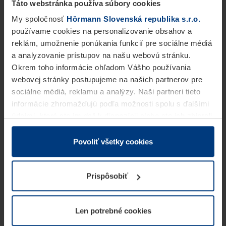
Táto webstránka používa súbory cookies
My spoločnosť
Hörmann Slovenská republika s.r.o.
používame cookies na personalizovanie obsahov a
reklám, umožnenie ponúkania funkcií pre sociálne médiá
a analyzovanie prístupov na našu webovú stránku.
Okrem toho informácie ohľadom Vášho používania
webovej stránky postupujeme na našich partnerov pre
sociálne médiá, reklamu a analýzy. Naši partneri tieto
informácie zhromažďujú podľa možnosti spolu s ďalšími
údajmi, ktoré ste im dali k dispozícii alebo ste ich zbierali
v rámci Vášho využívania služieb.
Z právneho hľadiska môžeme cookies ukladať na Vašom
Povoliť všetky cookies
zariadení, keď sú tieto bezpodmienečne potrebné na
prevádzku tejto stránky. Pre všetky ostatné typy cookie
Prispôsobiť
potrebujeme Vaše povolenie. Vaše povolenie môžete
kedykoľvek zmeniť alebo odvolať vo vysvetlení cookie
na stránke
Vyhlásenie o ochrane osobných údajov
Len potrebné cookies
našej webovej stránky.