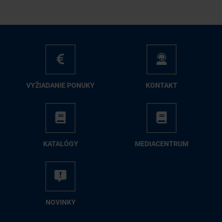
VY­ŽIA­DA­NIE PO­NU­KY
KON­TAKT
KA­TA­LÓ­GY
ME­DIA­CEN­TRUM
NO­VIN­KY