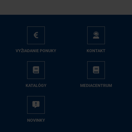
VY­ŽIA­DA­NIE PO­NU­KY
KON­TAKT
KA­TA­LÓ­GY
ME­DIA­CEN­TRUM
NO­VIN­KY