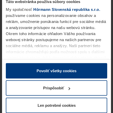
Táto webstránka používa súbory cookies
My spoločnosť
Hörmann Slovenská republika s.r.o.
používame cookies na personalizovanie obsahov a
reklám, umožnenie ponúkania funkcií pre sociálne médiá
a analyzovanie prístupov na našu webovú stránku.
Okrem toho informácie ohľadom Vášho používania
webovej stránky postupujeme na našich partnerov pre
sociálne médiá, reklamu a analýzy. Naši partneri tieto
informácie zhromažďujú podľa možnosti spolu s ďalšími
údajmi, ktoré ste im dali k dispozícii alebo ste ich zbierali
v rámci Vášho využívania služieb.
Z právneho hľadiska môžeme cookies ukladať na Vašom
Povoliť všetky cookies
zariadení, keď sú tieto bezpodmienečne potrebné na
prevádzku tejto stránky. Pre všetky ostatné typy cookie
Prispôsobiť
potrebujeme Vaše povolenie. Vaše povolenie môžete
kedykoľvek zmeniť alebo odvolať vo vysvetlení cookie
na stránke
Vyhlásenie o ochrane osobných údajov
Len potrebné cookies
našej webovej stránky.