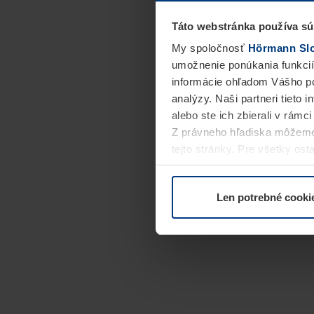
Táto webstránka používa sú
My spoločnosť
Hörmann Slov
umožnenie ponúkania funkcií
informácie ohľadom Vášho po
analýzy. Naši partneri tieto 
alebo ste ich zbierali v rámc
Z právneho hľadiska môžeme
tejto stránky. Pre všetky o
alebo odvolať vo vysvetlení 
Len potrebné cooki