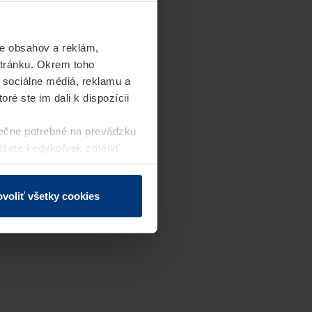
e obsahov a reklám,
stránku. Okrem toho
 sociálne médiá, reklamu a
ré ste im dali k dispozícii
ečne potrebné na prevádzku
môžete kedykoľvek zmeniť
j webovej stránky.
voliť všetky cookies