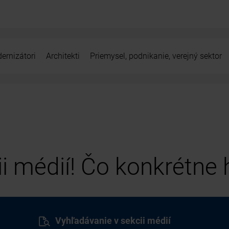
ernizátori
Architekti
Priemysel, podnikanie, verejný sektor
cii médií! Čo konkrétne
Vyhľadávanie v sekcii médií