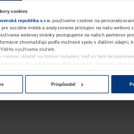
bory cookies
enská republika s.r.o.
používame cookies na personalizovani
 pre sociálne médiá a analyzovanie prístupov na našu webovú 
užívania webovej stránky postupujeme na našich partnerov pre
informácie zhromažďujú podľa možnosti spolu s ďalšími údajmi, kto
i Vášho využívania služieb.
 cookies ukladať na Vašom zariadení, keď sú tieto bezpodmien
statné typy cookie potrebujeme Vaše povolenie. Vaše povolenie 
cookie na stránke
Vyhlásenie o ochrane osobných údajov
naše
es
Prispôsobiť
Po