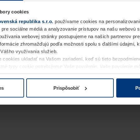
bory cookies
enská republika s.r.o.
používame cookies na personalizovani
 pre sociálne médiá a analyzovanie prístupov na našu webovú 
užívania webovej stránky postupujeme na našich partnerov pre
informácie zhromažďujú podľa možnosti spolu s ďalšími údajmi, kto
i Vášho využívania služieb.
 cookies ukladať na Vašom zariadení, keď sú tieto bezpodmien
statné typy cookie potrebujeme Vaše povolenie. Vaše povolenie 
cookie na stránke
Vyhlásenie o ochrane osobných údajov
naše
es
Prispôsobiť
Po