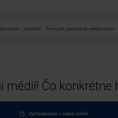
ernizátori
Architekti
Priemysel, podnikanie, verejný sektor
cii médií! Čo konkrétne
Vyhľadávanie v sekcii médií