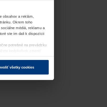
e obsahov a reklám,
stránku. Okrem toho
 sociálne médiá, reklamu a
ré ste im dali k dispozícii
ečne potrebné na prevádzku
môžete kedykoľvek zmeniť
j webovej stránky.
voliť všetky cookies