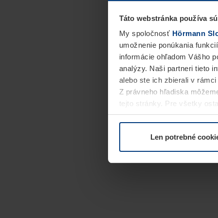
Táto webstránka používa sú
My spoločnosť
Hörmann Slov
umožnenie ponúkania funkcií
informácie ohľadom Vášho po
analýzy. Naši partneri tieto 
alebo ste ich zbierali v rámc
Z právneho hľadiska môžeme
tejto stránky. Pre všetky o
alebo odvolať vo vysvetlení 
Len potrebné cooki