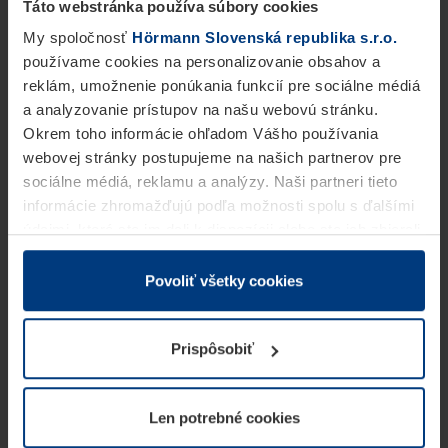
Táto webstránka používa súbory cookies
My spoločnosť
Hörmann Slovenská republika s.r.o.
používame cookies na personalizovanie obsahov a
reklám, umožnenie ponúkania funkcií pre sociálne médiá
a analyzovanie prístupov na našu webovú stránku.
Okrem toho informácie ohľadom Vášho používania
webovej stránky postupujeme na našich partnerov pre
sociálne médiá, reklamu a analýzy. Naši partneri tieto
informácie zhromažďujú podľa možnosti spolu s ďalšími
údajmi, ktoré ste im dali k dispozícii alebo ste ich zbierali
v rámci Vášho využívania služieb.
Z právneho hľadiska môžeme cookies ukladať na Vašom
Povoliť všetky cookies
zariadení, keď sú tieto bezpodmienečne potrebné na
prevádzku tejto stránky. Pre všetky ostatné typy cookie
Prispôsobiť
potrebujeme Vaše povolenie. Vaše povolenie môžete
kedykoľvek zmeniť alebo odvolať vo vysvetlení cookie
na stránke
Vyhlásenie o ochrane osobných údajov
Len potrebné cookies
našej webovej stránky.