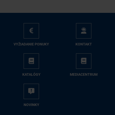
VY­ŽIA­DA­NIE PO­NU­KY
KON­TAKT
KA­TA­LÓ­GY
ME­DIA­CEN­TRUM
NO­VIN­KY