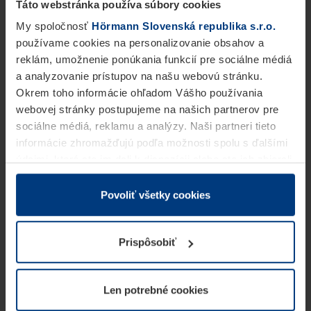
Táto webstránka používa súbory cookies
My spoločnosť
Hörmann Slovenská republika s.r.o.
používame cookies na personalizovanie obsahov a
reklám, umožnenie ponúkania funkcií pre sociálne médiá
a analyzovanie prístupov na našu webovú stránku.
Okrem toho informácie ohľadom Vášho používania
webovej stránky postupujeme na našich partnerov pre
sociálne médiá, reklamu a analýzy. Naši partneri tieto
informácie zhromažďujú podľa možnosti spolu s ďalšími
údajmi, ktoré ste im dali k dispozícii alebo ste ich zbierali
v rámci Vášho využívania služieb.
Z právneho hľadiska môžeme cookies ukladať na Vašom
Povoliť všetky cookies
zariadení, keď sú tieto bezpodmienečne potrebné na
prevádzku tejto stránky. Pre všetky ostatné typy cookie
Prispôsobiť
potrebujeme Vaše povolenie. Vaše povolenie môžete
kedykoľvek zmeniť alebo odvolať vo vysvetlení cookie
na stránke
Vyhlásenie o ochrane osobných údajov
Len potrebné cookies
našej webovej stránky.