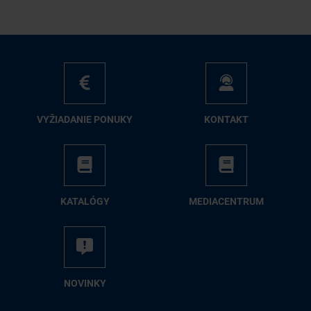
VY­ŽIA­DA­NIE PO­NU­KY
KON­TAKT
KA­TA­LÓ­GY
ME­DIA­CEN­TRUM
NO­VIN­KY