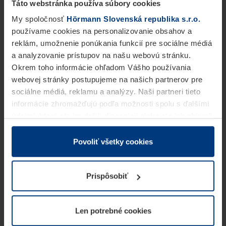
Táto webstránka používa súbory cookies
My spoločnosť
Hörmann Slovenská republika s.r.o.
používame cookies na personalizovanie obsahov a
reklám, umožnenie ponúkania funkcií pre sociálne médiá
a analyzovanie prístupov na našu webovú stránku.
Okrem toho informácie ohľadom Vášho používania
webovej stránky postupujeme na našich partnerov pre
sociálne médiá, reklamu a analýzy. Naši partneri tieto
informácie zhromažďujú podľa možnosti spolu s ďalšími
údajmi, ktoré ste im dali k dispozícii alebo ste ich zbierali
v rámci Vášho využívania služieb.
Z právneho hľadiska môžeme cookies ukladať na Vašom
Povoliť všetky cookies
zariadení, keď sú tieto bezpodmienečne potrebné na
prevádzku tejto stránky. Pre všetky ostatné typy cookie
Prispôsobiť
potrebujeme Vaše povolenie. Vaše povolenie môžete
kedykoľvek zmeniť alebo odvolať vo vysvetlení cookie
na stránke
Vyhlásenie o ochrane osobných údajov
Len potrebné cookies
našej webovej stránky.