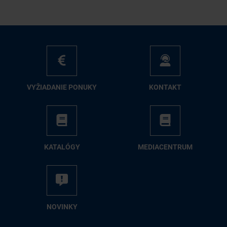
VY­ŽIA­DA­NIE PO­NU­KY
KON­TAKT
KA­TA­LÓ­GY
ME­DIA­CEN­TRUM
NO­VIN­KY