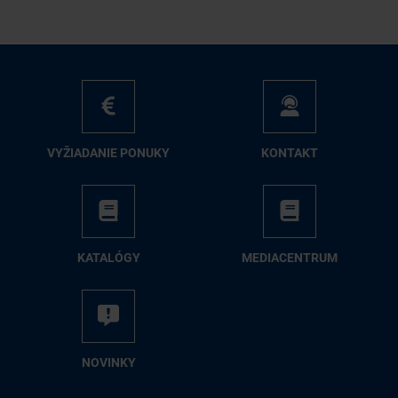
VY­ŽIA­DA­NIE PO­NU­KY
KON­TAKT
KA­TA­LÓ­GY
ME­DIA­CEN­TRUM
NO­VIN­KY