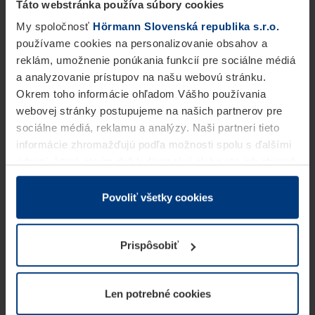
Táto webstránka používa súbory cookies
My spoločnosť
Hörmann Slovenská republika s.r.o.
používame cookies na personalizovanie obsahov a
reklám, umožnenie ponúkania funkcií pre sociálne médiá
a analyzovanie prístupov na našu webovú stránku.
Okrem toho informácie ohľadom Vášho používania
webovej stránky postupujeme na našich partnerov pre
sociálne médiá, reklamu a analýzy. Naši partneri tieto
informácie zhromažďujú podľa možnosti spolu s ďalšími
údajmi, ktoré ste im dali k dispozícii alebo ste ich zbierali
v rámci Vášho využívania služieb.
Z právneho hľadiska môžeme cookies ukladať na Vašom
Povoliť všetky cookies
zariadení, keď sú tieto bezpodmienečne potrebné na
prevádzku tejto stránky. Pre všetky ostatné typy cookie
Prispôsobiť
potrebujeme Vaše povolenie. Vaše povolenie môžete
kedykoľvek zmeniť alebo odvolať vo vysvetlení cookie
na stránke
Vyhlásenie o ochrane osobných údajov
Len potrebné cookies
našej webovej stránky.