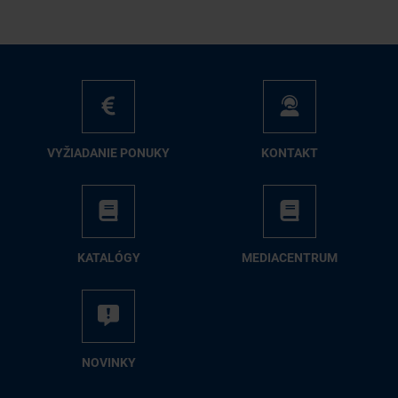
VY­ŽIA­DA­NIE PO­NU­KY
KON­TAKT
KA­TA­LÓ­GY
ME­DIA­CEN­TRUM
NO­VIN­KY