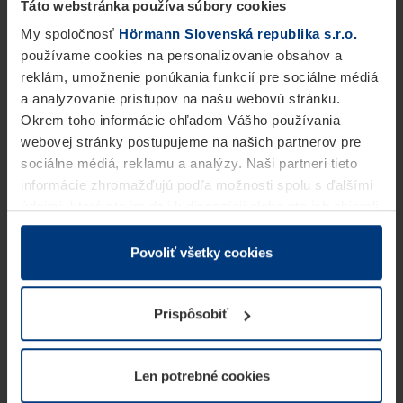
Táto webstránka používa súbory cookies
My spoločnosť
Hörmann Slovenská republika s.r.o.
používame cookies na personalizovanie obsahov a
reklám, umožnenie ponúkania funkcií pre sociálne médiá
a analyzovanie prístupov na našu webovú stránku.
Okrem toho informácie ohľadom Vášho používania
webovej stránky postupujeme na našich partnerov pre
sociálne médiá, reklamu a analýzy. Naši partneri tieto
informácie zhromažďujú podľa možnosti spolu s ďalšími
údajmi, ktoré ste im dali k dispozícii alebo ste ich zbierali
v rámci Vášho využívania služieb.
Z právneho hľadiska môžeme cookies ukladať na Vašom
Povoliť všetky cookies
zariadení, keď sú tieto bezpodmienečne potrebné na
prevádzku tejto stránky. Pre všetky ostatné typy cookie
Prispôsobiť
potrebujeme Vaše povolenie. Vaše povolenie môžete
kedykoľvek zmeniť alebo odvolať vo vysvetlení cookie
na stránke
Vyhlásenie o ochrane osobných údajov
Len potrebné cookies
našej webovej stránky.