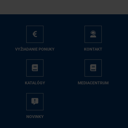
VY­ŽIA­DA­NIE PO­NU­KY
KON­TAKT
KA­TA­LÓ­GY
ME­DIA­CEN­TRUM
NO­VIN­KY