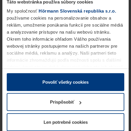
Táto webstránka používa súbory cookies
My spoločnosť
Hörmann Slovenská republika s.r.o.
používame cookies na personalizovanie obsahov a
reklám, umožnenie ponúkania funkcií pre sociálne médiá
a analyzovanie prístupov na našu webovú stránku.
Okrem toho informácie ohľadom Vášho používania
webovej stránky postupujeme na našich partnerov pre
sociálne médiá, reklamu a analýzy. Naši partneri tieto
informácie zhromažďujú podľa možnosti spolu s ďalšími
údajmi, ktoré ste im dali k dispozícii alebo ste ich zbierali
v rámci Vášho využívania služieb.
Z právneho hľadiska môžeme cookies ukladať na Vašom
Povoliť všetky cookies
zariadení, keď sú tieto bezpodmienečne potrebné na
prevádzku tejto stránky. Pre všetky ostatné typy cookie
Prispôsobiť
potrebujeme Vaše povolenie. Vaše povolenie môžete
kedykoľvek zmeniť alebo odvolať vo vysvetlení cookie
na stránke
Vyhlásenie o ochrane osobných údajov
Len potrebné cookies
našej webovej stránky.