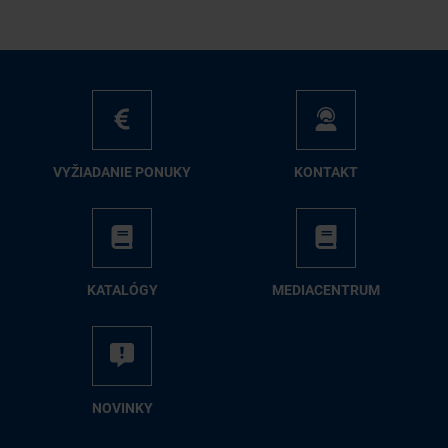
VY­ŽIA­DA­NIE PO­NU­KY
KON­TAKT
KA­TA­LÓ­GY
ME­DIA­CEN­TRUM
NO­VIN­KY