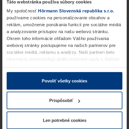
Táto webstránka používa súbory cookies
My spoločnosť
Hörmann Slovenská republika s.r.o.
používame cookies na personalizovanie obsahov a
reklám, umožnenie ponúkania funkcií pre sociálne médiá
a analyzovanie prístupov na našu webovú stránku.
Okrem toho informácie ohľadom Vášho používania
webovej stránky postupujeme na našich partnerov pre
sociálne médiá, reklamu a analýzy. Naši partneri tieto
informácie zhromažďujú podľa možnosti spolu s ďalšími
údajmi, ktoré ste im dali k dispozícii alebo ste ich zbierali
v rámci Vášho využívania služieb.
Z právneho hľadiska môžeme cookies ukladať na Vašom
Povoliť všetky cookies
zariadení, keď sú tieto bezpodmienečne potrebné na
prevádzku tejto stránky. Pre všetky ostatné typy cookie
Prispôsobiť
potrebujeme Vaše povolenie. Vaše povolenie môžete
kedykoľvek zmeniť alebo odvolať vo vysvetlení cookie
na stránke
Vyhlásenie o ochrane osobných údajov
Len potrebné cookies
našej webovej stránky.