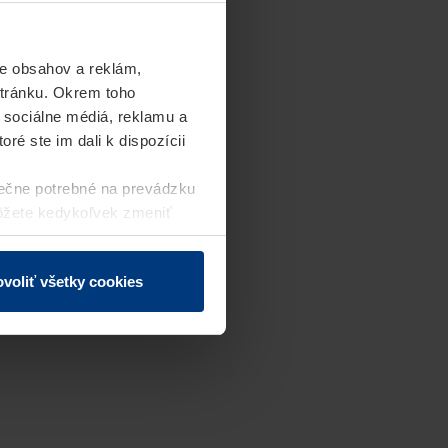
e obsahov a reklám,
stránku. Okrem toho
 sociálne médiá, reklamu a
ré ste im dali k dispozícii
ečne potrebné na prevádzku
môžete kedykoľvek zmeniť
j webovej stránky.
voliť všetky cookies