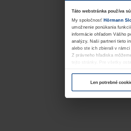
Táto webstránka používa sú
My spoločnosť
Hörmann Slov
umožnenie ponúkania funkcií
informácie ohľadom Vášho po
analýzy. Naši partneri tieto 
alebo ste ich zbierali v rámc
Z právneho hľadiska môžeme
tejto stránky. Pre všetky o
alebo odvolať vo vysvetlení 
Len potrebné cooki