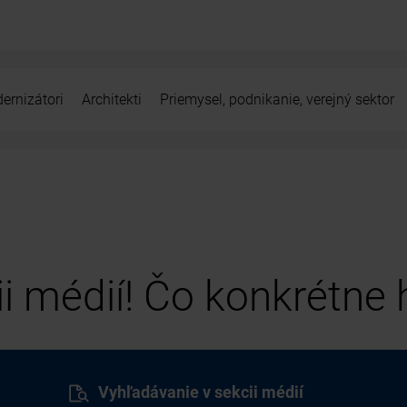
ernizátori
Architekti
Priemysel, podnikanie, verejný sektor
cii médií! Čo konkrétne
Vyhľadávanie v sekcii médií