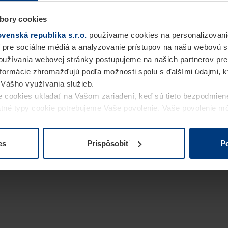
bory cookies
enská republika s.r.o.
používame cookies na personalizovani
 pre sociálne médiá a analyzovanie prístupov na našu webovú 
užívania webovej stránky postupujeme na našich partnerov pre
informácie zhromažďujú podľa možnosti spolu s ďalšími údajmi, kto
i Vášho využívania služieb.
 cookies ukladať na Vašom zariadení, keď sú tieto bezpodmien
statné typy cookie potrebujeme Vaše povolenie. Vaše povolenie 
cookie na stránke
Vyhlásenie o ochrane osobných údajov
naše
es
Prispôsobiť
Po