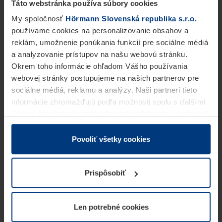
Táto webstránka používa súbory cookies
My spoločnosť
Hörmann Slovenská republika s.r.o.
používame cookies na personalizovanie obsahov a
reklám, umožnenie ponúkania funkcií pre sociálne médiá
a analyzovanie prístupov na našu webovú stránku.
Okrem toho informácie ohľadom Vášho používania
webovej stránky postupujeme na našich partnerov pre
sociálne médiá, reklamu a analýzy. Naši partneri tieto
informácie zhromažďujú podľa možnosti spolu s ďalšími
údajmi, ktoré ste im dali k dispozícii alebo ste ich zbierali
v rámci Vášho využívania služieb.
Z právneho hľadiska môžeme cookies ukladať na Vašom
Povoliť všetky cookies
zariadení, keď sú tieto bezpodmienečne potrebné na
prevádzku tejto stránky. Pre všetky ostatné typy cookie
Prispôsobiť
potrebujeme Vaše povolenie. Vaše povolenie môžete
kedykoľvek zmeniť alebo odvolať vo vysvetlení cookie
na stránke
Vyhlásenie o ochrane osobných údajov
Len potrebné cookies
našej webovej stránky.