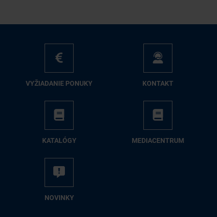
VY­ŽIA­DA­NIE PO­NU­KY
KON­TAKT
KA­TA­LÓ­GY
ME­DIA­CEN­TRUM
NO­VIN­KY