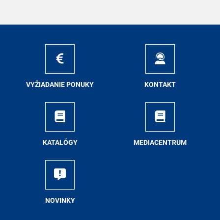
VY­ŽIA­DA­NIE PO­NU­KY
KON­TAKT
KA­TA­LÓ­GY
ME­DIA­CEN­TRUM
NO­VIN­KY