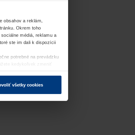
e obsahov a reklám,
stránku. Okrem toho
 sociálne médiá, reklamu a
ré ste im dali k dispozícii
ečne potrebné na prevádzku
môžete kedykoľvek zmeniť
j webovej stránky.
voliť všetky cookies