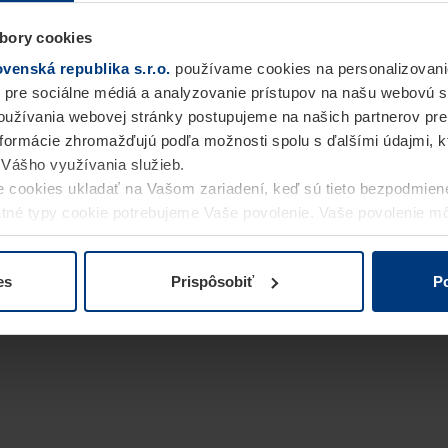
bory cookies
enská republika s.r.o.
používame cookies na personalizovani
 pre sociálne médiá a analyzovanie prístupov na našu webovú 
užívania webovej stránky postupujeme na našich partnerov pre
informácie zhromažďujú podľa možnosti spolu s ďalšími údajmi, kto
i Vášho využívania služieb.
 cookies ukladať na Vašom zariadení, keď sú tieto bezpodmien
statné typy cookie potrebujeme Vaše povolenie. Vaše povolenie 
cookie na stránke
Vyhlásenie o ochrane osobných údajov
naše
es
Prispôsobiť
Po