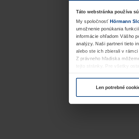
Táto webstránka používa sú
My spoločnosť
Hörmann Slov
umožnenie ponúkania funkcií
informácie ohľadom Vášho po
analýzy. Naši partneri tieto 
alebo ste ich zbierali v rámc
Z právneho hľadiska môžeme
tejto stránky. Pre všetky o
alebo odvolať vo vysvetlení 
Len potrebné cooki