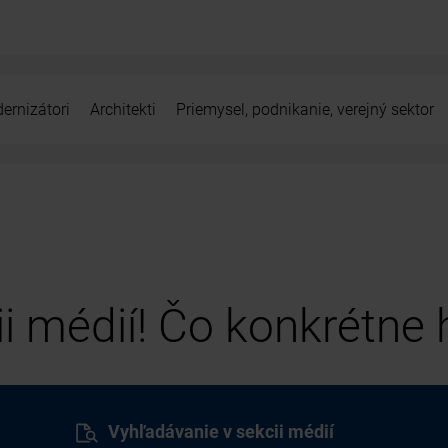
ernizátori
Architekti
Priemysel, podnikanie, verejný sektor
cii médií! Čo konkrétne
Vyhľadávanie v sekcii médií