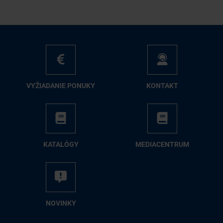
VY­ŽIA­DA­NIE PO­NU­KY
KON­TAKT
KA­TA­LÓ­GY
ME­DIA­CEN­TRUM
NO­VIN­KY