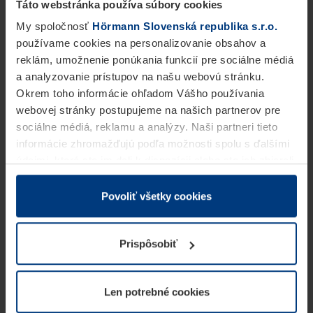
Táto webstránka používa súbory cookies
My spoločnosť
Hörmann Slovenská republika s.r.o.
používame cookies na personalizovanie obsahov a
reklám, umožnenie ponúkania funkcií pre sociálne médiá
a analyzovanie prístupov na našu webovú stránku.
Okrem toho informácie ohľadom Vášho používania
webovej stránky postupujeme na našich partnerov pre
sociálne médiá, reklamu a analýzy. Naši partneri tieto
informácie zhromažďujú podľa možnosti spolu s ďalšími
údajmi, ktoré ste im dali k dispozícii alebo ste ich zbierali
v rámci Vášho využívania služieb.
Z právneho hľadiska môžeme cookies ukladať na Vašom
Povoliť všetky cookies
zariadení, keď sú tieto bezpodmienečne potrebné na
prevádzku tejto stránky. Pre všetky ostatné typy cookie
Prispôsobiť
potrebujeme Vaše povolenie. Vaše povolenie môžete
kedykoľvek zmeniť alebo odvolať vo vysvetlení cookie
na stránke
Vyhlásenie o ochrane osobných údajov
Len potrebné cookies
našej webovej stránky.