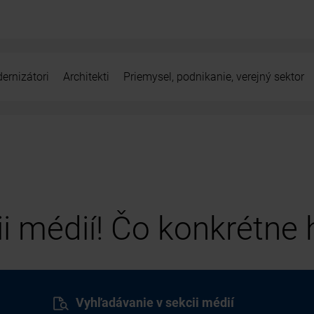
ernizátori
Architekti
Priemysel, podnikanie, verejný sektor
cii médií! Čo konkrétne
Vyhľadávanie v sekcii médií