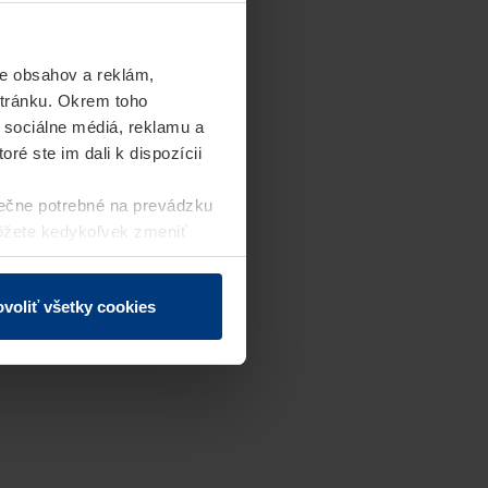
e obsahov a reklám,
stránku. Okrem toho
 sociálne médiá, reklamu a
ré ste im dali k dispozícii
ečne potrebné na prevádzku
môžete kedykoľvek zmeniť
j webovej stránky.
voliť všetky cookies