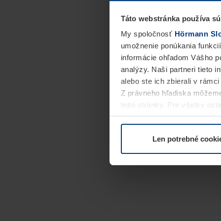
Táto webstránka používa sú
My spoločnosť
Hörmann Slov
umožnenie ponúkania funkcií
informácie ohľadom Vášho po
analýzy. Naši partneri tieto 
alebo ste ich zbierali v rámc
Z právneho hľadiska môžeme
tejto stránky. Pre všetky o
alebo odvolať vo vysvetlení 
Len potrebné cooki