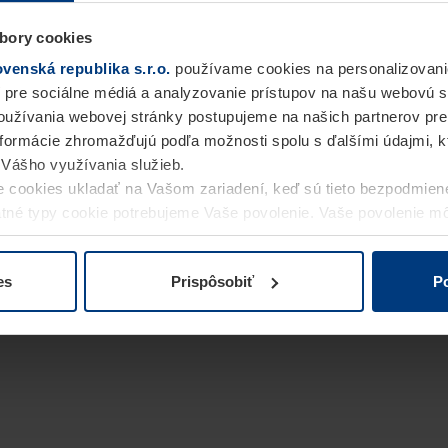
bory cookies
enská republika s.r.o.
používame cookies na personalizovani
 pre sociálne médiá a analyzovanie prístupov na našu webovú 
užívania webovej stránky postupujeme na našich partnerov pre
informácie zhromažďujú podľa možnosti spolu s ďalšími údajmi, kto
i Vášho využívania služieb.
 cookies ukladať na Vašom zariadení, keď sú tieto bezpodmien
statné typy cookie potrebujeme Vaše povolenie. Vaše povolenie 
cookie na stránke
Vyhlásenie o ochrane osobných údajov
naše
es
Prispôsobiť
Po