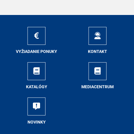
VY­ŽIA­DA­NIE PO­NU­KY
KON­TAKT
KA­TA­LÓ­GY
ME­DIA­CEN­TRUM
NO­VIN­KY