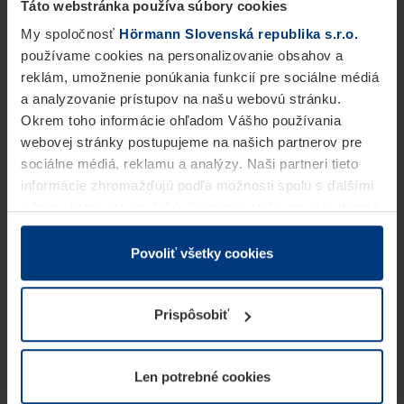
Táto webstránka používa súbory cookies
My spoločnosť
Hörmann Slovenská republika s.r.o.
používame cookies na personalizovanie obsahov a
reklám, umožnenie ponúkania funkcií pre sociálne médiá
a analyzovanie prístupov na našu webovú stránku.
Okrem toho informácie ohľadom Vášho používania
webovej stránky postupujeme na našich partnerov pre
sociálne médiá, reklamu a analýzy. Naši partneri tieto
informácie zhromažďujú podľa možnosti spolu s ďalšími
údajmi, ktoré ste im dali k dispozícii alebo ste ich zbierali
v rámci Vášho využívania služieb.
Z právneho hľadiska môžeme cookies ukladať na Vašom
Povoliť všetky cookies
zariadení, keď sú tieto bezpodmienečne potrebné na
prevádzku tejto stránky. Pre všetky ostatné typy cookie
Prispôsobiť
potrebujeme Vaše povolenie. Vaše povolenie môžete
kedykoľvek zmeniť alebo odvolať vo vysvetlení cookie
na stránke
Vyhlásenie o ochrane osobných údajov
Len potrebné cookies
našej webovej stránky.