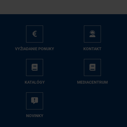
VY­ŽIA­DA­NIE PO­NU­KY
KON­TAKT
KA­TA­LÓ­GY
ME­DIA­CEN­TRUM
NO­VIN­KY