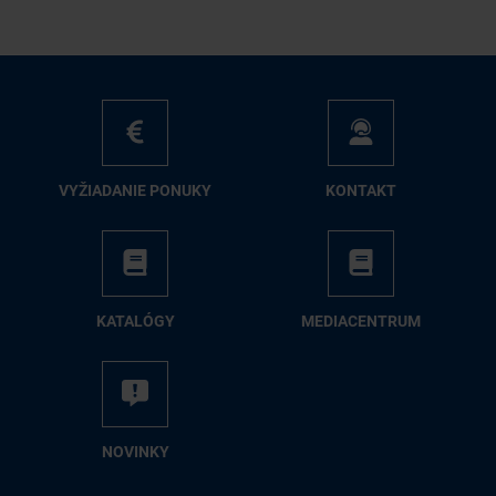
VY­ŽIA­DA­NIE PO­NU­KY
KON­TAKT
KA­TA­LÓ­GY
ME­DIA­CEN­TRUM
NO­VIN­KY