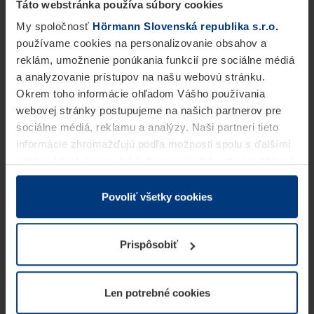
Táto webstránka používa súbory cookies
My spoločnosť
Hörmann Slovenská republika s.r.o.
používame cookies na personalizovanie obsahov a
reklám, umožnenie ponúkania funkcií pre sociálne médiá
a analyzovanie prístupov na našu webovú stránku.
Okrem toho informácie ohľadom Vášho používania
webovej stránky postupujeme na našich partnerov pre
sociálne médiá, reklamu a analýzy. Naši partneri tieto
informácie zhromažďujú podľa možnosti spolu s ďalšími
údajmi, ktoré ste im dali k dispozícii alebo ste ich zbierali
v rámci Vášho využívania služieb.
Z právneho hľadiska môžeme cookies ukladať na Vašom
Povoliť všetky cookies
zariadení, keď sú tieto bezpodmienečne potrebné na
prevádzku tejto stránky. Pre všetky ostatné typy cookie
Prispôsobiť
potrebujeme Vaše povolenie. Vaše povolenie môžete
kedykoľvek zmeniť alebo odvolať vo vysvetlení cookie
na stránke
Vyhlásenie o ochrane osobných údajov
Len potrebné cookies
našej webovej stránky.