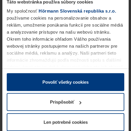
Táto webstránka používa súbory cookies
My spoločnosť
Hörmann Slovenská republika s.r.o.
používame cookies na personalizovanie obsahov a
reklám, umožnenie ponúkania funkcií pre sociálne médiá
a analyzovanie prístupov na našu webovú stránku.
Okrem toho informácie ohľadom Vášho používania
webovej stránky postupujeme na našich partnerov pre
sociálne médiá, reklamu a analýzy. Naši partneri tieto
informácie zhromažďujú podľa možnosti spolu s ďalšími
údajmi, ktoré ste im dali k dispozícii alebo ste ich zbierali
v rámci Vášho využívania služieb.
Z právneho hľadiska môžeme cookies ukladať na Vašom
Povoliť všetky cookies
zariadení, keď sú tieto bezpodmienečne potrebné na
prevádzku tejto stránky. Pre všetky ostatné typy cookie
Prispôsobiť
potrebujeme Vaše povolenie. Vaše povolenie môžete
kedykoľvek zmeniť alebo odvolať vo vysvetlení cookie
na stránke
Vyhlásenie o ochrane osobných údajov
Len potrebné cookies
našej webovej stránky.