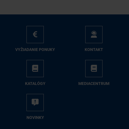
VY­ŽIA­DA­NIE PO­NU­KY
KON­TAKT
KA­TA­LÓ­GY
ME­DIA­CEN­TRUM
NO­VIN­KY