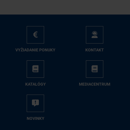
VY­ŽIA­DA­NIE PO­NU­KY
KON­TAKT
KA­TA­LÓ­GY
ME­DIA­CEN­TRUM
NO­VIN­KY