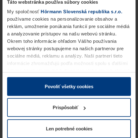
Táto webstránka používa súbory cookies
My spoločnosť
Hörmann Slovenská republika s.r.o.
používame cookies na personalizovanie obsahov a
reklám, umožnenie ponúkania funkcií pre sociálne médiá
a analyzovanie prístupov na našu webovú stránku.
Okrem toho informácie ohľadom Vášho používania
webovej stránky postupujeme na našich partnerov pre
sociálne médiá, reklamu a analýzy. Naši partneri tieto
informácie zhromažďujú podľa možnosti spolu s ďalšími
údajmi, ktoré ste im dali k dispozícii alebo ste ich zbierali
v rámci Vášho využívania služieb.
Z právneho hľadiska môžeme cookies ukladať na Vašom
Povoliť všetky cookies
zariadení, keď sú tieto bezpodmienečne potrebné na
prevádzku tejto stránky. Pre všetky ostatné typy cookie
Prispôsobiť
potrebujeme Vaše povolenie. Vaše povolenie môžete
kedykoľvek zmeniť alebo odvolať vo vysvetlení cookie
na stránke
Vyhlásenie o ochrane osobných údajov
Len potrebné cookies
našej webovej stránky.