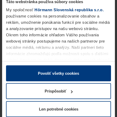
Táto webstránka používa súbory cookies
My spoločnosť
Hörmann Slovenská republika s.r.o.
používame cookies na personalizovanie obsahov a
reklám, umožnenie ponúkania funkcií pre sociálne médiá
a analyzovanie prístupov na našu webovú stránku.
Okrem toho informácie ohľadom Vášho používania
webovej stránky postupujeme na našich partnerov pre
sociálne médiá, reklamu a analýzy. Naši partneri tieto
informácie zhromažďujú podľa možnosti spolu s ďalšími
údajmi, ktoré ste im dali k dispozícii alebo ste ich zbierali
v rámci Vášho využívania služieb.
Z právneho hľadiska môžeme cookies ukladať na Vašom
Povoliť všetky cookies
zariadení, keď sú tieto bezpodmienečne potrebné na
prevádzku tejto stránky. Pre všetky ostatné typy cookie
Prispôsobiť
potrebujeme Vaše povolenie. Vaše povolenie môžete
kedykoľvek zmeniť alebo odvolať vo vysvetlení cookie
na stránke
Vyhlásenie o ochrane osobných údajov
Len potrebné cookies
našej webovej stránky.