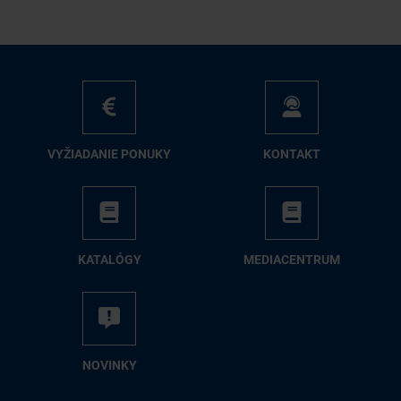
VY­ŽIA­DA­NIE PO­NU­KY
KON­TAKT
KA­TA­LÓ­GY
ME­DIA­CEN­TRUM
NO­VIN­KY