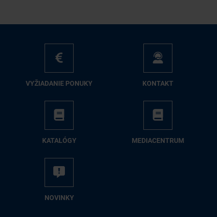
VY­ŽIA­DA­NIE PO­NU­KY
KON­TAKT
KA­TA­LÓ­GY
ME­DIA­CEN­TRUM
NO­VIN­KY