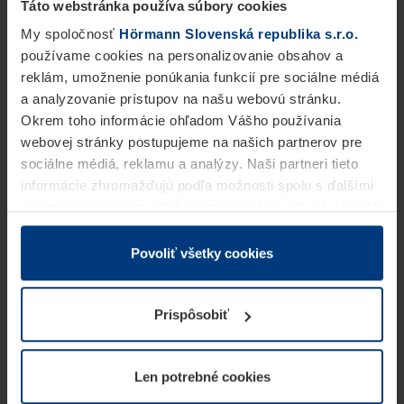
Táto webstránka používa súbory cookies
My spoločnosť
Hörmann Slovenská republika s.r.o.
používame cookies na personalizovanie obsahov a
reklám, umožnenie ponúkania funkcií pre sociálne médiá
a analyzovanie prístupov na našu webovú stránku.
Okrem toho informácie ohľadom Vášho používania
webovej stránky postupujeme na našich partnerov pre
sociálne médiá, reklamu a analýzy. Naši partneri tieto
informácie zhromažďujú podľa možnosti spolu s ďalšími
údajmi, ktoré ste im dali k dispozícii alebo ste ich zbierali
v rámci Vášho využívania služieb.
Z právneho hľadiska môžeme cookies ukladať na Vašom
Povoliť všetky cookies
zariadení, keď sú tieto bezpodmienečne potrebné na
prevádzku tejto stránky. Pre všetky ostatné typy cookie
Prispôsobiť
potrebujeme Vaše povolenie. Vaše povolenie môžete
kedykoľvek zmeniť alebo odvolať vo vysvetlení cookie
na stránke
Vyhlásenie o ochrane osobných údajov
Len potrebné cookies
našej webovej stránky.