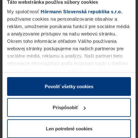
Táto webstránka používa súbory cookies
My spoločnosť
Hörmann Slovenská republika s.r.o.
používame cookies na personalizovanie obsahov a
reklám, umožnenie ponúkania funkcií pre sociálne médiá
a analyzovanie prístupov na našu webovú stránku.
Okrem toho informácie ohľadom Vášho používania
webovej stránky postupujeme na našich partnerov pre
sociálne médiá, reklamu a analýzy. Naši partneri tieto
informácie zhromažďujú podľa možnosti spolu s ďalšími
údajmi, ktoré ste im dali k dispozícii alebo ste ich zbierali
v rámci Vášho využívania služieb.
Z právneho hľadiska môžeme cookies ukladať na Vašom
Povoliť všetky cookies
zariadení, keď sú tieto bezpodmienečne potrebné na
prevádzku tejto stránky. Pre všetky ostatné typy cookie
Prispôsobiť
potrebujeme Vaše povolenie. Vaše povolenie môžete
kedykoľvek zmeniť alebo odvolať vo vysvetlení cookie
na stránke
Vyhlásenie o ochrane osobných údajov
Len potrebné cookies
našej webovej stránky.