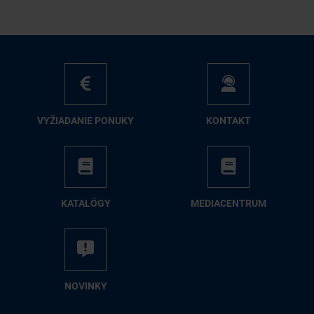
VY­ŽIA­DA­NIE PO­NU­KY
KON­TAKT
KA­TA­LÓ­GY
ME­DIA­CEN­TRUM
NO­VIN­KY