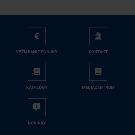
VY­ŽIA­DA­NIE PO­NU­KY
KON­TAKT
KA­TA­LÓ­GY
ME­DIA­CEN­TRUM
NO­VIN­KY