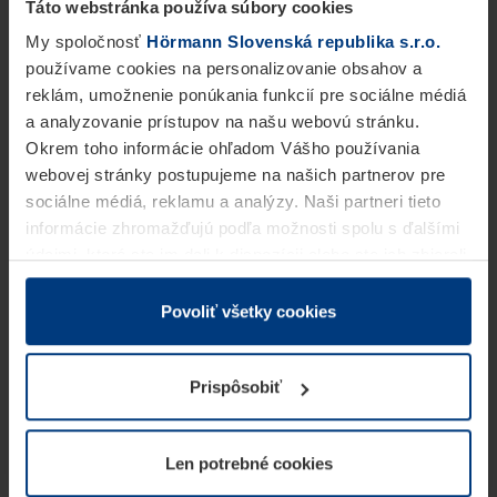
Táto webstránka používa súbory cookies
My spoločnosť
Hörmann Slovenská republika s.r.o.
používame cookies na personalizovanie obsahov a
reklám, umožnenie ponúkania funkcií pre sociálne médiá
a analyzovanie prístupov na našu webovú stránku.
Okrem toho informácie ohľadom Vášho používania
webovej stránky postupujeme na našich partnerov pre
sociálne médiá, reklamu a analýzy. Naši partneri tieto
informácie zhromažďujú podľa možnosti spolu s ďalšími
údajmi, ktoré ste im dali k dispozícii alebo ste ich zbierali
v rámci Vášho využívania služieb.
Z právneho hľadiska môžeme cookies ukladať na Vašom
Povoliť všetky cookies
zariadení, keď sú tieto bezpodmienečne potrebné na
prevádzku tejto stránky. Pre všetky ostatné typy cookie
Prispôsobiť
potrebujeme Vaše povolenie. Vaše povolenie môžete
kedykoľvek zmeniť alebo odvolať vo vysvetlení cookie
na stránke
Vyhlásenie o ochrane osobných údajov
Len potrebné cookies
našej webovej stránky.