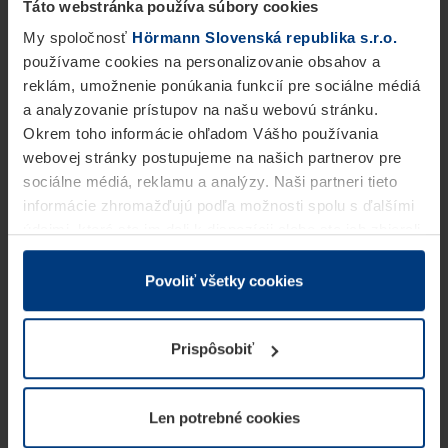
Táto webstránka používa súbory cookies
My spoločnosť
Hörmann Slovenská republika s.r.o.
používame cookies na personalizovanie obsahov a
reklám, umožnenie ponúkania funkcií pre sociálne médiá
a analyzovanie prístupov na našu webovú stránku.
Okrem toho informácie ohľadom Vášho používania
webovej stránky postupujeme na našich partnerov pre
sociálne médiá, reklamu a analýzy. Naši partneri tieto
informácie zhromažďujú podľa možnosti spolu s ďalšími
údajmi, ktoré ste im dali k dispozícii alebo ste ich zbierali
v rámci Vášho využívania služieb.
Z právneho hľadiska môžeme cookies ukladať na Vašom
Povoliť všetky cookies
zariadení, keď sú tieto bezpodmienečne potrebné na
prevádzku tejto stránky. Pre všetky ostatné typy cookie
Prispôsobiť
potrebujeme Vaše povolenie. Vaše povolenie môžete
kedykoľvek zmeniť alebo odvolať vo vysvetlení cookie
na stránke
Vyhlásenie o ochrane osobných údajov
Len potrebné cookies
našej webovej stránky.