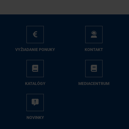
VY­ŽIA­DA­NIE PO­NU­KY
KON­TAKT
KA­TA­LÓ­GY
ME­DIA­CEN­TRUM
NO­VIN­KY