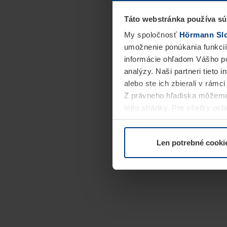
Táto webstránka používa sú
My spoločnosť
Hörmann Slov
umožnenie ponúkania funkcií
informácie ohľadom Vášho po
analýzy. Naši partneri tieto 
alebo ste ich zbierali v rámc
Z právneho hľadiska môžeme
tejto stránky. Pre všetky o
alebo odvolať vo vysvetlení 
Len potrebné cooki