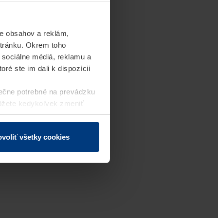
e obsahov a reklám,
stránku. Okrem toho
 sociálne médiá, reklamu a
ré ste im dali k dispozícii
ečne potrebné na prevádzku
môžete kedykoľvek zmeniť
j webovej stránky.
voliť všetky cookies