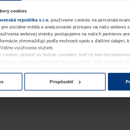
bory cookies
enská republika s.r.o.
používame cookies na personalizovani
 pre sociálne médiá a analyzovanie prístupov na našu webovú 
užívania webovej stránky postupujeme na našich partnerov pre
informácie zhromažďujú podľa možnosti spolu s ďalšími údajmi, kto
i Vášho využívania služieb.
 cookies ukladať na Vašom zariadení, keď sú tieto bezpodmien
statné typy cookie potrebujeme Vaše povolenie. Vaše povolenie 
cookie na stránke
Vyhlásenie o ochrane osobných údajov
naše
es
Prispôsobiť
Po