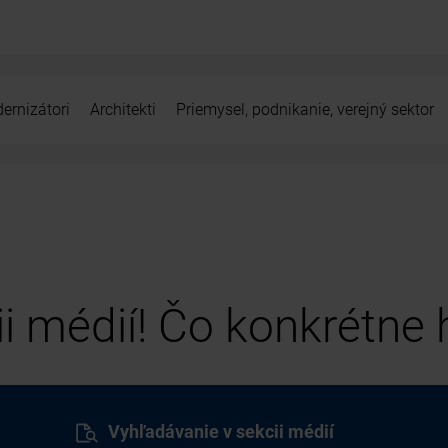
ernizátori
Architekti
Priemysel, podnikanie, verejný sektor
cii médií! Čo konkrétne
Vyhľadávanie v sekcii médií