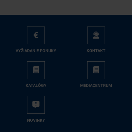
VY­ŽIA­DA­NIE PO­NU­KY
KON­TAKT
KA­TA­LÓ­GY
ME­DIA­CEN­TRUM
NO­VIN­KY