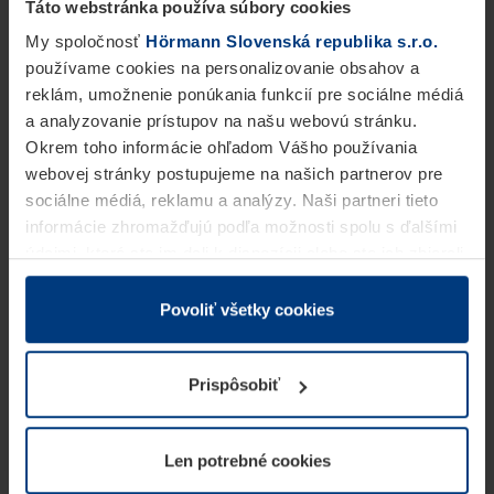
Táto webstránka používa súbory cookies
My spoločnosť
Hörmann Slovenská republika s.r.o.
používame cookies na personalizovanie obsahov a
reklám, umožnenie ponúkania funkcií pre sociálne médiá
a analyzovanie prístupov na našu webovú stránku.
Okrem toho informácie ohľadom Vášho používania
webovej stránky postupujeme na našich partnerov pre
sociálne médiá, reklamu a analýzy. Naši partneri tieto
informácie zhromažďujú podľa možnosti spolu s ďalšími
údajmi, ktoré ste im dali k dispozícii alebo ste ich zbierali
v rámci Vášho využívania služieb.
Z právneho hľadiska môžeme cookies ukladať na Vašom
Povoliť všetky cookies
zariadení, keď sú tieto bezpodmienečne potrebné na
prevádzku tejto stránky. Pre všetky ostatné typy cookie
Prispôsobiť
potrebujeme Vaše povolenie. Vaše povolenie môžete
kedykoľvek zmeniť alebo odvolať vo vysvetlení cookie
na stránke
Vyhlásenie o ochrane osobných údajov
Len potrebné cookies
našej webovej stránky.