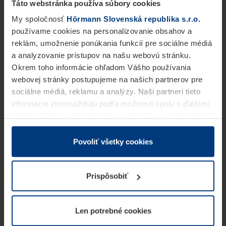
Táto webstránka používa súbory cookies
My spoločnosť
Hörmann Slovenská republika s.r.o.
používame cookies na personalizovanie obsahov a
reklám, umožnenie ponúkania funkcií pre sociálne médiá
a analyzovanie prístupov na našu webovú stránku.
Okrem toho informácie ohľadom Vášho používania
webovej stránky postupujeme na našich partnerov pre
sociálne médiá, reklamu a analýzy. Naši partneri tieto
informácie zhromažďujú podľa možnosti spolu s ďalšími
údajmi, ktoré ste im dali k dispozícii alebo ste ich zbierali
v rámci Vášho využívania služieb.
Z právneho hľadiska môžeme cookies ukladať na Vašom
Povoliť všetky cookies
zariadení, keď sú tieto bezpodmienečne potrebné na
prevádzku tejto stránky. Pre všetky ostatné typy cookie
Prispôsobiť
potrebujeme Vaše povolenie. Vaše povolenie môžete
kedykoľvek zmeniť alebo odvolať vo vysvetlení cookie
na stránke
Vyhlásenie o ochrane osobných údajov
Len potrebné cookies
našej webovej stránky.