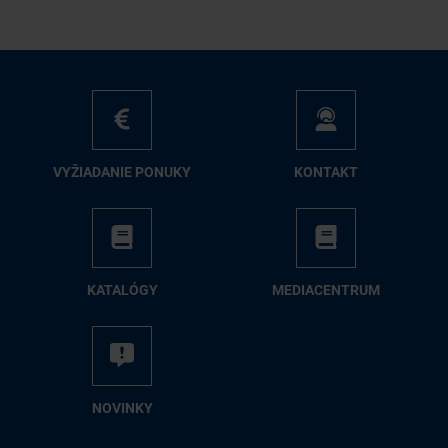
VY­ŽIA­DA­NIE PO­NU­KY
KON­TAKT
KA­TA­LÓ­GY
ME­DIA­CEN­TRUM
NO­VIN­KY