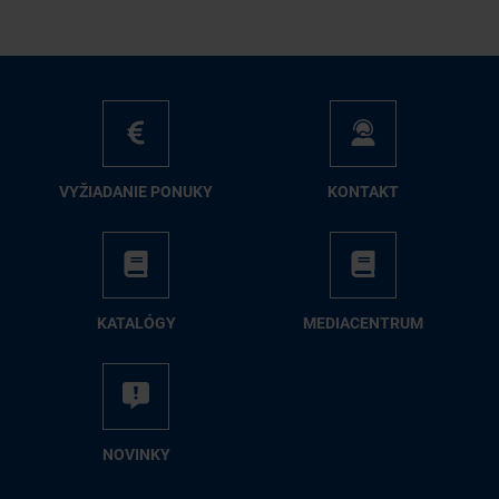
VY­ŽIA­DA­NIE PO­NU­KY
KON­TAKT
KA­TA­LÓ­GY
ME­DIA­CEN­TRUM
NO­VIN­KY