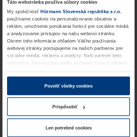
Táto webstránka používa súbory cookies
My spoločnosť
Hörmann Slovenská republika s.r.o.
používame cookies na personalizovanie obsahov a
reklám, umožnenie ponúkania funkcií pre sociálne médiá
a analyzovanie prístupov na našu webovú stránku.
Okrem toho informácie ohľadom Vášho používania
webovej stránky postupujeme na našich partnerov pre
sociálne médiá, reklamu a analýzy. Naši partneri tieto
informácie zhromažďujú podľa možnosti spolu s ďalšími
údajmi, ktoré ste im dali k dispozícii alebo ste ich zbierali
v rámci Vášho využívania služieb.
Z právneho hľadiska môžeme cookies ukladať na Vašom
Povoliť všetky cookies
zariadení, keď sú tieto bezpodmienečne potrebné na
prevádzku tejto stránky. Pre všetky ostatné typy cookie
Prispôsobiť
potrebujeme Vaše povolenie. Vaše povolenie môžete
kedykoľvek zmeniť alebo odvolať vo vysvetlení cookie
na stránke
Vyhlásenie o ochrane osobných údajov
Len potrebné cookies
našej webovej stránky.