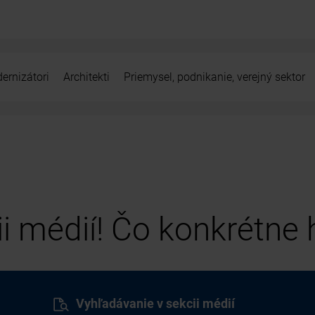
ernizátori
Architekti
Priemysel, podnikanie, verejný sektor
cii médií! Čo konkrétne
Vyhľadávanie v sekcii médií