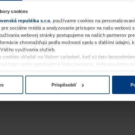
bory cookies
enská republika s.r.o.
používame cookies na personalizovani
 pre sociálne médiá a analyzovanie prístupov na našu webovú 
užívania webovej stránky postupujeme na našich partnerov pre
informácie zhromažďujú podľa možnosti spolu s ďalšími údajmi, kto
i Vášho využívania služieb.
 cookies ukladať na Vašom zariadení, keď sú tieto bezpodmien
statné typy cookie potrebujeme Vaše povolenie. Vaše povolenie 
cookie na stránke
Vyhlásenie o ochrane osobných údajov
naše
es
Prispôsobiť
Po