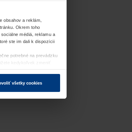
e obsahov a reklám,
stránku. Okrem toho
 sociálne médiá, reklamu a
ré ste im dali k dispozícii
ečne potrebné na prevádzku
môžete kedykoľvek zmeniť
j webovej stránky.
voliť všetky cookies