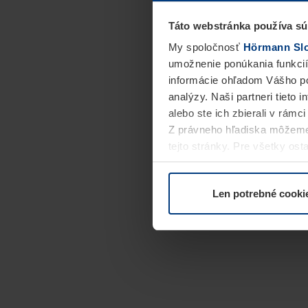
Táto webstránka používa sú
My spoločnosť
Hörmann Slov
umožnenie ponúkania funkcií
informácie ohľadom Vášho po
analýzy. Naši partneri tieto 
alebo ste ich zbierali v rámc
Z právneho hľadiska môžeme
tejto stránky. Pre všetky o
alebo odvolať vo vysvetlení 
Len potrebné cooki