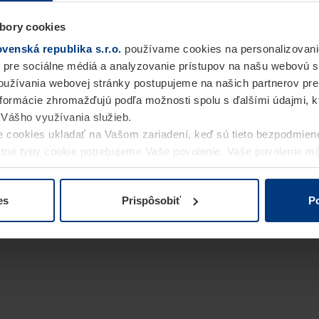
bory cookies
enská republika s.r.o.
používame cookies na personalizovani
 pre sociálne médiá a analyzovanie prístupov na našu webovú 
užívania webovej stránky postupujeme na našich partnerov pre
informácie zhromažďujú podľa možnosti spolu s ďalšími údajmi, kto
i Vášho využívania služieb.
 cookies ukladať na Vašom zariadení, keď sú tieto bezpodmien
statné typy cookie potrebujeme Vaše povolenie. Vaše povolenie 
cookie na stránke
Vyhlásenie o ochrane osobných údajov
naše
es
Prispôsobiť
Po