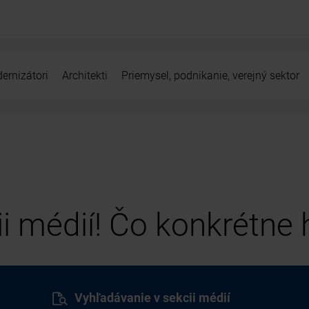
ernizátori
Architekti
Priemysel, podnikanie, verejný sektor
cii médií! Čo konkrétne
Vyhľadávanie v sekcii médií