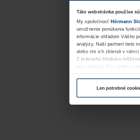
Táto webstránka používa sú
My spoločnosť
Hörmann Slov
umožnenie ponúkania funkcií
informácie ohľadom Vášho po
analýzy. Naši partneri tieto 
alebo ste ich zbierali v rámc
Z právneho hľadiska môžeme
tejto stránky. Pre všetky o
alebo odvolať vo vysvetlení 
Len potrebné cooki