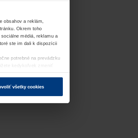
e obsahov a reklám,
stránku. Okrem toho
 sociálne médiá, reklamu a
ré ste im dali k dispozícii
ečne potrebné na prevádzku
môžete kedykoľvek zmeniť
j webovej stránky.
voliť všetky cookies